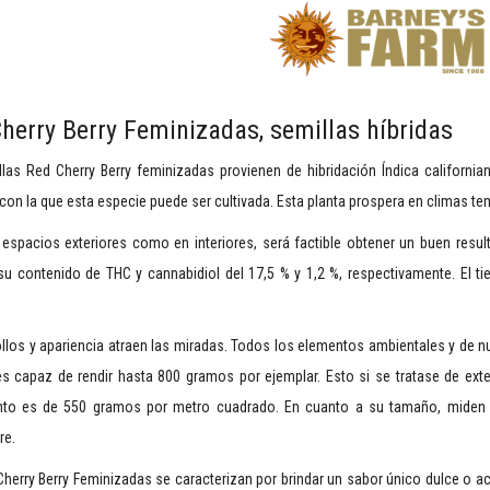
herry Berry Feminizadas, semillas híbridas
las Red Cherry Berry feminizadas provienen de hibridación Índica californian
 con la que esta especie puede ser cultivada. Esta planta prospera en climas t
 espacios exteriores como en interiores, será factible obtener un buen resul
u contenido de THC y cannabidiol del 17,5 % y 1,2 %, respectivamente. El ti
los y apariencia atraen las miradas. Todos los elementos ambientales y de nu
s capaz de rendir hasta 800 gramos por ejemplar. Esto si se tratase de exte
nto es de 550 gramos por metro cuadrado. En cuanto a su tamaño, miden 
re.
herry Berry Feminizadas se caracterizan por brindar un sabor único dulce o a