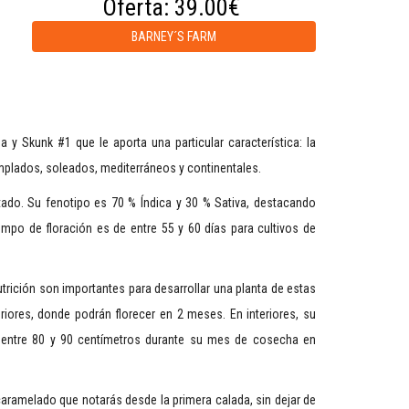
Oferta:
39.00€
BARNEY´S FARM
a y Skunk #1 que le aporta una particular característica: la
emplados, soleados, mediterráneos y continentales.
tado. Su fenotipo es 70 % Índica y 30 % Sativa, destacando
empo de floración es de entre 55 y 60 días para cultivos de
trición son importantes para desarrollar una planta de estas
riores, donde podrán florecer en 2 meses. En interiores, su
entre 80 y 90 centímetros durante su mes de cosecha en
caramelado que notarás desde la primera calada, sin dejar de