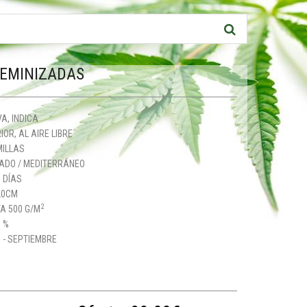
FEMINIZADAS
A, INDICA
IOR, AL AIRE LIBRE
MILLAS
ADO / MEDITERRÁNEO
 DÍAS
20CM
2
A 500 G/M
 %
 - SEPTIEMBRE