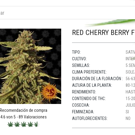
RED CHERRY BERRY 
TIPO:
SATIV
CULTIVO:
INTER
SEMILLAS:
5 SE
CLIMA PREFERENTE:
SOLE
DURACIÓN DE LA FLORACIÓN :
56-63
ALTURA DE LA PLANTA:
80-1
RENDIMIENTO:
HAST
CONTENIDO DE THC:
15-20
COSECHA:
JULIO
Recomendación de compra
FEMINIZADA:
SI
4.6
von 5 -
89
Valoraciones
AUTOFLORECIENTES:
NO