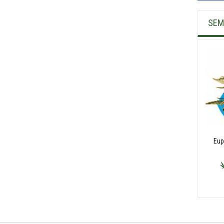
SEM
Eup