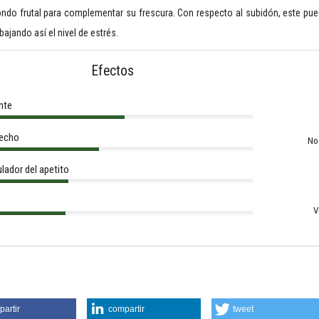
ondo frutal para complementar su frescura. Con respecto al subidón, este pued
bajando así el nivel de estrés.
Efectos
nte
fecho
No
lador del apetito
V
artir
compartir
tweet