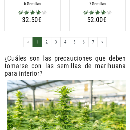
5 Semillas
7 Semillas
32.50€
52.00€
«
1
2
3
4
5
6
7
»
¿Cuáles son las precauciones que deben
tomarse con las semillas de marihuana
para interior?