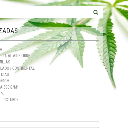
IZADAS
CA
IOR, AL AIRE LIBRE
MILLAS
LADO / CONTINENTAL
 DÍAS
160CM
2
A 500 G/M
 %
 - OCTUBRE