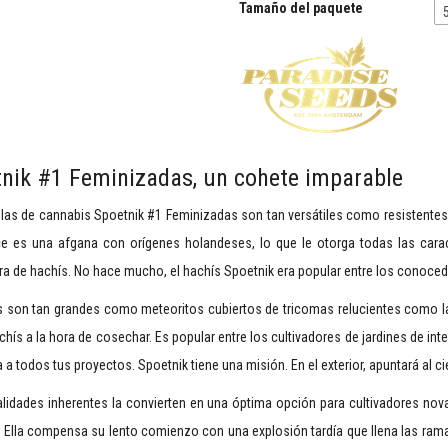
Tamaño del paquete
nik #1 Feminizadas, un cohete imparable
las de cannabis Spoetnik #1 Feminizadas son tan versátiles como resistentes. 
ce es una afgana con orígenes holandeses, lo que le otorga todas las caract
ra de hachís. No hace mucho, el hachís Spoetnik era popular entre los conoc
s son tan grandes como meteoritos cubiertos de tricomas relucientes como la
chís a la hora de cosechar. Es popular entre los cultivadores de jardines de inter
 a todos tus proyectos. Spoetnik tiene una misión. En el exterior, apuntará al cie
alidades inherentes la convierten en una óptima opción para cultivadores no
. Ella compensa su lento comienzo con una explosión tardía que llena las ram