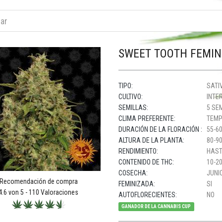
SWEET TOOTH FEMIN
TIPO:
SATIV
CULTIVO:
INTER
SEMILLAS:
5 SE
CLIMA PREFERENTE:
TEMP
DURACIÓN DE LA FLORACIÓN :
55-60
ALTURA DE LA PLANTA:
80-9
RENDIMIENTO:
HAST
CONTENIDO DE THC:
10-20
COSECHA:
JUNIO
Recomendación de compra
FEMINIZADA:
SI
4.6
von 5 -
110
Valoraciones
AUTOFLORECIENTES:
NO
GANADOR DE LA CANNABIS CUP