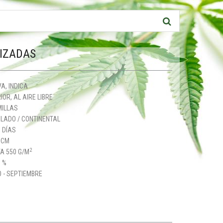
IZADAS
A, INDICA
IOR, AL AIRE LIBRE
MILLAS
LADO / CONTINENTAL
 DÍAS
0CM
2
A 550 G/M
 %
 - SEPTIEMBRE