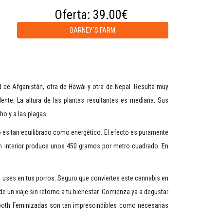
Oferta:
39.00€
BARNEY´S FARM
 de Afganistán, otra de Hawái y otra de Nepal. Resulta muy
lente. La altura de las plantas resultantes es mediana. Sus
o y a las plagas.
 es tan equilibrado como energético. El efecto es puramente
 En interior produce unos 450 gramos por metro cuadrado. En
ue uses en tus porros. Seguro que conviertes este cannabis en
e un viaje sin retorno a tu bienestar. Comienza ya a degustar
 Tooth Feminizadas son tan imprescindibles como necesarias