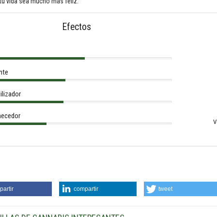
tu vida sea mucho más feliz.
Efectos
nte
ilizador
ecedor
V
artir
compartir
tweet