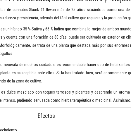
llas de cannabis Skunk #1 llevan más de 25 años situándose como una de la
su dureza y resistencia, además del fácil cultivo que requiere y la producción q
es un híbrido 35 % Sativa y 65 % Índica que combina lo mejor de ambos mundos
s y cuenta con una floración de 60 días, puede ser cultivada en exterior en 
 Morfológicamente, se trata de una planta que destaca más por sus enormes ra
ogollos.
 necesita de muchos cuidados, es recomendable hacer uso de fertilizantes en
 planta es susceptible ante ellos. Si la has tratado bien, será enormemente 
do de la zona de cultivo.
 es dulce mezclado con toques terrosos y picantes y desprende un aroma q
 e intenso, pudiendo ser usada como hierba terapéutica o medicinal. Asimismo, e
Efectos
ecimiento