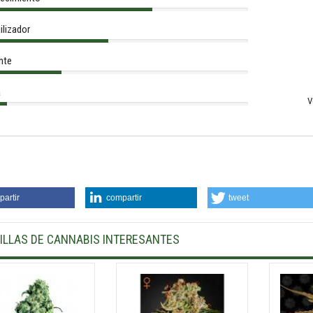
ilizador
nte
a
V
artir
compartir
tweet
ILLAS DE CANNABIS INTERESANTES