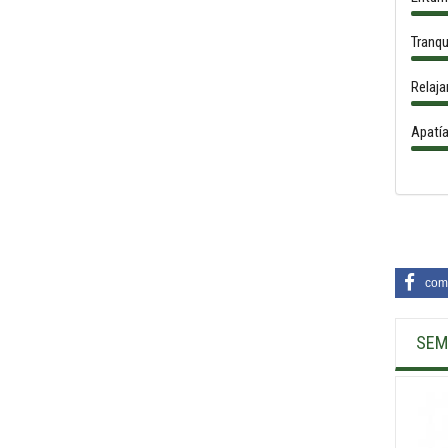
Tranqu
Relaja
Apatí
comp
SEM