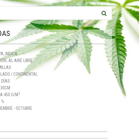
DAS
A, INDICA
IOR, AL AIRE LIBRE
MILLAS
LADO / CONTINENTAL
 DÍAS
130CM
2
A 450 G/M
 %
IEMBRE - OCTUBRE