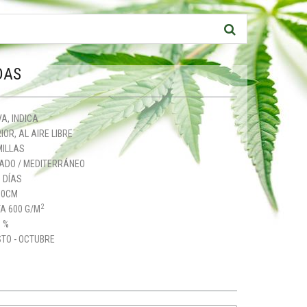
DAS
A, INDICA
IOR, AL AIRE LIBRE
MILLAS
ADO / MEDITERRÁNEO
 DÍAS
80CM
2
A 600 G/M
 %
TO - OCTUBRE