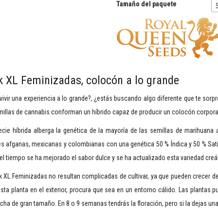
Tamaño del paquete
 XL Feminizadas, colocón a lo grande
vivir una experiencia a lo grande?, ¿estás buscando algo diferente que te sorp
illas de cannabis conforman un híbrido capaz de producir un colocón corporal
ecie híbrida alberga la genética de la mayoría de las semillas de marihuana
s afganas, mexicanas y colombianas con una genética 50 % Índica y 50 % Sati
el tiempo se ha mejorado el sabor dulce y se ha actualizado esta variedad cre
 XL Feminizadas no resultan complicadas de cultivar, ya que pueden crecer de
sta planta en el exterior, procura que sea en un entorno cálido. Las plantas p
ha de gran tamaño. En 8 o 9 semanas tendrás la floración, pero si la dejas u