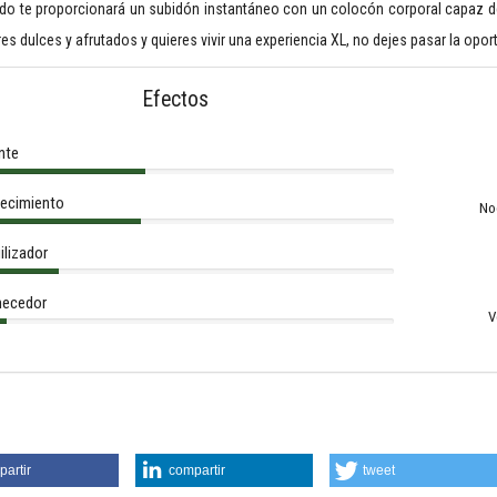
rido te proporcionará un subidón instantáneo con un colocón corporal capaz d
es dulces y afrutados y quieres vivir una experiencia XL, no dejes pasar la opo
Efectos
nte
ecimiento
No
ilizador
ecedor
V
artir
compartir
tweet