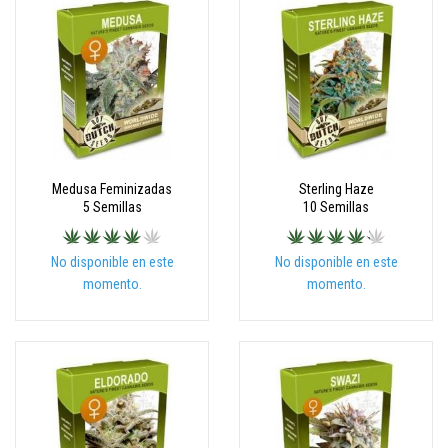
Medusa Feminizadas
Sterling Haze
5 Semillas
10 Semillas
No disponible en este
No disponible en este
momento.
momento.