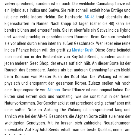
vielversprechend, sondern ist es auch. Die weibliche Cannabispflanze ist
ein Hybrid aus Indica und Sativa. Sie reift schnell, erzielt hohe Erträge und
ist eine echte Indoor Heldin. Die Hanfsorte
AK-48
trägt ebenfalls ihre
Eigenschaften im Namen. Nach knapp 50 Tagen (daher die 48) kann sie
bereits blühen und erntereif sein. Sie ist ebenfalls ein Sativa Indica Hybrid
und wächst prächtig in geschlossenen Räumen. Beim Konsum besticht
sie vor allem durch einen intensiv süßen Geschmack. Wer lieber eine reine
Indica Pflanze haben will, der greift zu
Master Kush
. Diese Sorte befindet
sich nicht nur in der Bestenliste von BuyDutchSeeds, sondern auch in
jeden anderen Seed Shop, der etwas auf sich hält. An dieser Sorte ist der
Rausch das Besondere. Anders als bei anderen Cannabispflanzen bleibt
beim Konsum von Master Kush der Kopf klar. Die Wirkung ist enorm
physisch und entspannt den gesamten Körper. Zuletzt stellen wir noch
eine Ursprungssorte vor:
Afghan
. Diese Pflanze ist eine original Indica. Die
Blüten sind extrem dick und harzhaltig, wie sie sonst nur in der freien
Natur vorkommen. Der Geschmack ist entsprechend erdig, scharf aber mit
einer süßen Note im Abklang. Die Wirkung ist entsprechend lang und
ähnlich wie bei der AK-48. Besonders die Afghan Sorte zählt zu einem der
wichtigsten Genotypen. Mit ihr lassen sich zahlreiche Neuzüchtungen
entwickeln. Auf BuyDutchSeeds erhält man die beste Qualität, immer am