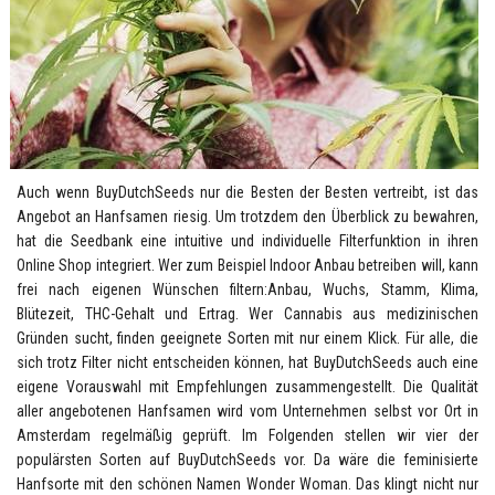
Auch wenn BuyDutchSeeds nur die Besten der Besten vertreibt, ist das
Angebot an Hanfsamen riesig. Um trotzdem den Überblick zu bewahren,
hat die Seedbank eine intuitive und individuelle Filterfunktion in ihren
Online Shop integriert. Wer zum Beispiel Indoor Anbau betreiben will, kann
frei nach eigenen Wünschen filtern:Anbau, Wuchs, Stamm, Klima,
Blütezeit, THC-Gehalt und Ertrag. Wer Cannabis aus medizinischen
Gründen sucht, finden geeignete Sorten mit nur einem Klick. Für alle, die
sich trotz Filter nicht entscheiden können, hat BuyDutchSeeds auch eine
eigene Vorauswahl mit Empfehlungen zusammengestellt. Die Qualität
aller angebotenen Hanfsamen wird vom Unternehmen selbst vor Ort in
Amsterdam regelmäßig geprüft. Im Folgenden stellen wir vier der
populärsten Sorten auf BuyDutchSeeds vor. Da wäre die feminisierte
Hanfsorte mit den schönen Namen Wonder Woman. Das klingt nicht nur