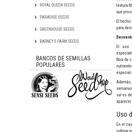
ROYAL QUEEN SEEDS
textura f
que procu
PARADISE SEEDS
El hecho 
para desc
GREENHOUSE SEEDS
Desvent
BARNEY'S FARM SEEDS
El uso 
especial
BANCOS DE SEMILLAS
fibra de 
POPULARES
nutrient
especial 
Además, 
semanas p
sal es de
aparecer 
Uso d
En el ca
cultivar 