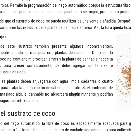
ibrosa. Permite la programación del riego automático porque la estructura fibr
rar que las puntas de las raíces de las plantas no se mojen, porque eso podría 
de que el sustrato de coco se pueda reutilizar es una ventaja añadida. Despué
omponer los residuos de la planta de cannabis anterior. Así, la fibra queda lista
ajas
de este sustrato también presenta algunos inconvenientes,
mente cuando se manipula con plantas de cannabis. Dado que la
coco no contiene microorganismos y la planta de cannabis necesita
es para crecer correctamente, se debe agregar un fertilizante
al agua de riego.
las plantas deben enjuagarse con agua limpia cada tres o cuatro
ara evitar la acumulación de sal en el sustrato. Si el contenido de
masiado alto, el cannabis no absorberá ningún nutriente y podrían
signos de intoxicación.
el sustrato de coco
so del riego automático, la fibra de coco es especialmente adecuada para g
en maceta fija, lo que hace que este tipo de cuidado sea adecuado para cultiv