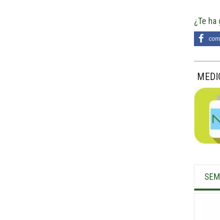
¿Te ha 
comp
MEDI
SEM