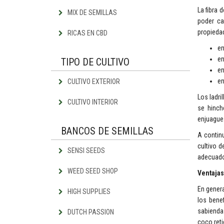
La fibra
MIX DE SEMILLAS
poder cal
propiedad
RICAS EN CBD
en
en
TIPO DE CULTIVO
en
en
CULTIVO EXTERIOR
Los ladri
CULTIVO INTERIOR
se hinch
enjuague
BANCOS DE SEMILLAS
A contin
cultivo 
SENSI SEEDS
adecuado 
WEED SEED SHOP
Ventajas
En genera
HIGH SUPPLIES
los benef
sabienda
DUTCH PASSION
coco reti