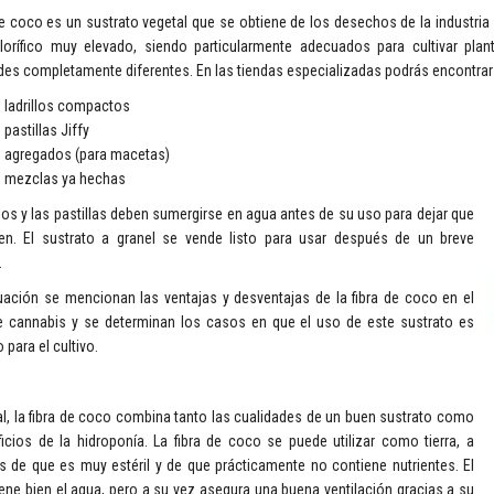
 de coco es un sustrato vegetal que se obtiene de los desechos de la industr
orífico muy elevado, siendo particularmente adecuados para cultivar plantas
es completamente diferentes. En las tiendas especializadas podrás encontrar 
 ladrillos compactos
 pastillas Jiffy
 agregados (para macetas)
 mezclas ya hechas
llos y las pastillas deben sumergirse en agua antes de su uso para dejar que
en. El sustrato a granel se vende listo para usar después de un breve
.
uación se mencionan las ventajas y desventajas de la fibra de coco en el
de cannabis y se determinan los casos en que el uso de este sustrato es
para el cultivo.
l, la fibra de coco combina tanto las cualidades de un buen sustrato como
icios de la hidroponía. La fibra de coco se puede utilizar como tierra, a
s de que es muy estéril y de que prácticamente no contiene nutrientes. El
ene bien el agua, pero a su vez asegura una buena ventilación gracias a su