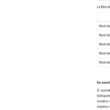
La fibra 
Nivel d
Nivel d
Nivel d
Nivel d
Nivel d
En concl
El sustr
hidropóni
novatos o
máximo su