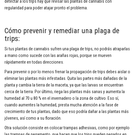
detectar a los trips hay que revisar las plantas de cannabis con
regularidad para poder atajar pronto el problema.
Cómo prevenir y remediar una plaga de
trips:
Si tus plantas de cannabis sufren una plaga de trips, no podrás atraparlas
a mano como sucede con las arañas rojas, porque se mueven
rápidamente en todas direcciones.
Para prevenir o por lo menos frenar la propagación de trips debes aislar o
eliminar las plantas más infestadas. Quita las partes más dañadas de la
planta y cambia la tierra de la maceta, ya que las larvas se encuentran
cerca de la tierra. Por último, riega las plantas más sanas y aumenta la
humedad al 70 u 80 % en el invernadero o la zona de cultivo. Eso sí,
cuando aumentes la humedad, presta mucha atención a la fase de
crecimiento de tus plantas, dado que eso podría dañar a las plantas más
jóvenes, así como a su floración.
Otra solución consiste en colocar trampas adhesivas, como por ejemplo
las trampas de pegamento, que hacen que los trips queden pegados en